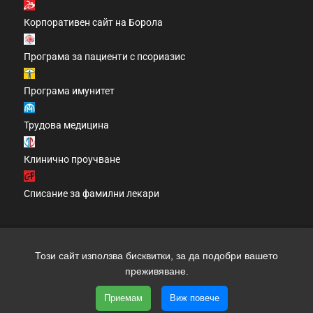
Корпоративен сайт на Борола
Програма за пациенти с псориазис
Програма имунитет
Трудова медицина
Клинично проучване
Списание за фамилни лекари
Този сайт използва бисквитки, за да подобри вашето
Copyright 2026 clinic.bg | Всички права запазени | Уеб
преживяване.
дизайн и SEO от трибест
Приемам
Виж повече