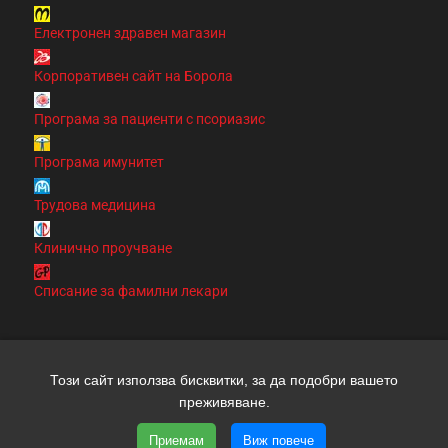
Електронен здравен магазин
Корпоративен сайт на Борола
Програма за пациенти с псориазис
Програма имунитет
Трудова медицина
Клинично проучване
Списание за фамилни лекари
Този сайт използва бисквитки, за да подобри вашето
Copyright 2026 clinic.bg | Всички права запазени | Уеб
преживяване.
дизайн и SEO от трибест
Приемам
Виж повече