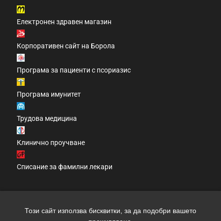
Електронен здравен магазин
Корпоративен сайт на Борола
Програма за пациенти с псориазис
Програма имунитет
Трудова медицина
Клинично проучване
Списание за фамилни лекари
Този сайт използва бисквитки, за да подобри вашето
Copyright 2026 clinic.bg | Всички права запазени | Уеб