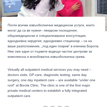
Почти всички извънболнични медицински услуги, които
могат да са ви нужни– лекарски посещения,
общомедицински и специализирани консултации,
еднодневна хирургия, еднодневен стационар – са на
ваше разположение, „под един покрив” в клиника Борола.
Ние сме едни от първите водещи частни центрове за
комплексна и всеобхватна извънболнична грижа.
Virtually all outpatient medical services you may need –
doctors visits, GP-care, diagnostic testing, same day
surgery, one day inpatient care – are available “under one
roof” at Borola Clinic. The clinic is one of the first major
private medical centers to establish a fully integrated
outpatient care.