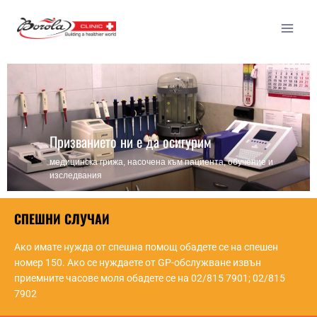
Призванието ни е да осигурим
медицинска грижа, насочена към пациента, обучение и
изследвания
СПЕШНИ СЛУЧАИ
Ако имате нужда от спешна помощ обадете се на спешен
номер 150. Ако се нуждаете от GP-обслужване извън
приемните часове моля обадете се на 02/815 7901; 02/815
7902