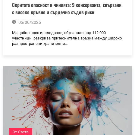
Скритата опасност в чинията: 9 консерванта, свързани
с високо кръвно и сърдечно съдов риск
05/06/2026
Мащабно ново изследване, обхванало над 112 000
участници, разкрива притеснителна връзка между широко
разпространени хранителни…
От Света