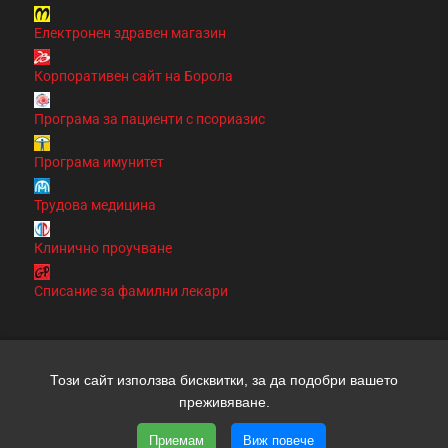
Електронен здравен магазин
Корпоративен сайт на Борола
Програма за пациенти с псориазис
Програма имунитет
Трудова медицина
Клинично проучване
Списание за фамилни лекари
Този сайт използва бисквитки, за да подобри вашето
Copyright 2026 clinic.bg | Всички права запазени | Уеб
преживяване.
дизайн и SEO от трибест
Приемам
Виж повече