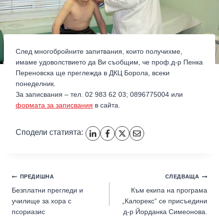
След многобройните запитвания, които получихме,
имаме удоволствието да Ви съобщим, че проф.д-р Пенка
Переновска ще преглежда в ДКЦ Борола, всеки
понеделник.
За записвания – тел. 02 983 62 03; 0896775004 или
формата за записвания
в сайта.
Сподели статията:
ПРЕДИШНА
СЛЕДВАЩА
Безплатни прегледи и
Към екипа на програма
училище за хора с
„Калорекс“ се присъедини
псориазис
д-р Йорданка Симеонова.