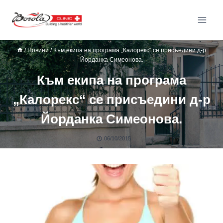
/
Новини
/
Към екипа на програма „Калорекс“ се присъедини д-р
Йорданка Симеонова.
Към екипа на програма
„Калорекс“ се присъедини д-р
Йорданка Симеонова.
06/10/2015