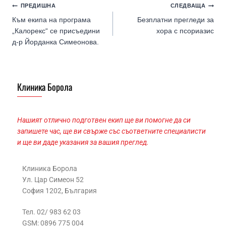
ПРЕДИШНА
СЛЕДВАЩА
Към екипа на програма
Безплатни прегледи за
„Калорекс“ се присъедини
хора с псориазис
д-р Йорданка Симеонова.
Клиника Борола
Нашият отлично подготвен екип ще ви помогне да си
запишете час, ще ви свърже със съответните специалисти
и ще ви даде указания за вашия преглед.
Клиника Борола
Ул. Цар Симеон 52
София 1202, България
Тел. 02/ 983 62 03
GSM: 0896 775 004