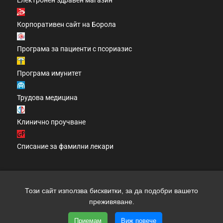
Електронен здравен магазин
Корпоративен сайт на Борола
Програма за пациенти с псориазис
Програма имунитет
Трудова медицина
Клинично проучване
Списание за фамилни лекари
Този сайт използва бисквитки, за да подобри вашето
Copyright 2026 clinic.bg | Всички права запазени | Уеб
преживяване.
дизайн и SEO от трибест
Приемам
Виж повече