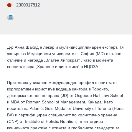
2300017812
Д-р Анна Шахид е лекар и мултидисциплинарен експерт. Тя
завършва Медицински университет – София (MD) с пълно
отличие и награда „Златен Хипократ“ , като в момента
специализира „Хранене и диететика“ в НЦОЗА.
Притежава уникален международен профил с опит като
корпоративен юрист във водеща кантора в Торонто,
докторска степен по право (JD) от Osgoode Hall Law School
и MBA от Rotman School of Management, Канада. Като
носител на Adam’s Gold Medal от University of Toronto (Hons.
BA) и сертифициран специалист по холистично хранене
(CNP) от Institute of Holistic Nutrition, тя интегрира
клиничната практика с етиката и глобалните стандарти за