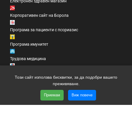
Електронен здравен магазин
Корпоративен сайт на Борола
Програма за пациенти с псориазис
Програма имунитет
Трудова медицина
Клинично проучване
Този сайт използва бисквитки, за да подобри вашето
преживяване.
Списание за фамилни лекари
Приемам
Виж повече
Copyright 2026 clinic.bg | Всички права запазени | Уеб
дизайн и SEO от трибест