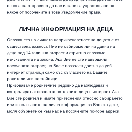
основа на отправено до нас искане за упражняване на
някое от посочените в това Уведомление права.
ЛИЧНА ИНФОРМАЦИЯ НА ДЕЦА
Опазването на личната неприкосновеност на децата е от
съществена важност. Ние не събираме лични данни на
деца под 14 годишна възраст и стриктно спазваме
изискванията на закона. Ако Вие не сте навършили
посочената възраст, на Вас е позволен достъп до уеб
интернет страници само със съгласието на Вашите
родители или настойници.
Призоваваме родителите редовно да наблюдават и
контролират активността на техните деца в интернет. Ако
Вие сте родител и имате притеснения относно събирането
или използването на лична информация за Вашето дете,
моля обърнете се към нас на посочените по-горе адреси.