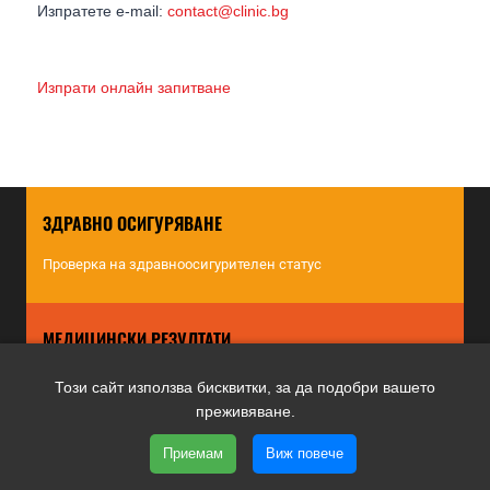
Изпратете e-mail:
contact@clinic.bg
Изпрати онлайн запитване
ЗДРАВНО ОСИГУРЯВАНЕ
Проверка на здравноосигурителен статус
МЕДИЦИНСКИ РЕЗУЛТАТИ
Преглед на лабораторни резултати
Този сайт използва бисквитки, за да подобри вашето
преживяване.
НАЧИН НА ПЛАЩАНЕ
Приемам
Виж повече