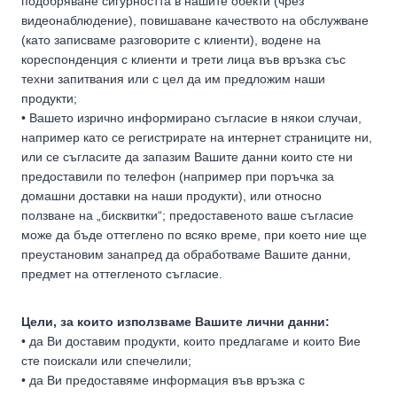
подобряване сигурността в нашите обекти (чрез
видеонаблюдение), повишаване качеството на обслужване
(като записваме разговорите с клиенти), водене на
кореспонденция с клиенти и трети лица във връзка със
техни запитвания или с цел да им предложим наши
продукти;
• Вашето изрично информирано съгласие в някои случаи,
например като се регистрирате на интернет страниците ни,
или се съгласите да запазим Вашите данни които сте ни
предоставили по телефон (например при поръчка за
домашни доставки на наши продукти), или относно
ползване на „бисквитки“; предоставеното ваше съгласие
може да бъде оттеглено по всяко време, при което ние ще
преустановим занапред да обработваме Вашите данни,
предмет на оттегленото съгласие.
Цели, за които използваме Вашите лични данни:
• да Ви доставим продукти, които предлагаме и които Вие
сте поискали или спечелили;
• да Ви предоставяме информация във връзка с