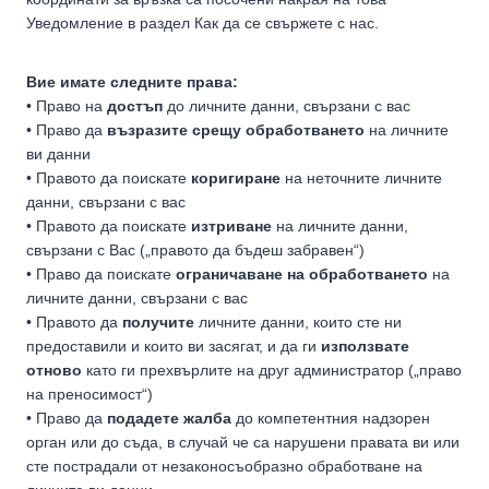
Уведомление в раздел Как да се свържете с нас.
Вие имате следните права:
• Право на
достъп
до личните данни, свързани с вас
• Право да
възразите срещу обработването
на личните
ви данни
• Правото да поискате
коригиране
на неточните личните
данни, свързани с вас
• Правото да поискате
изтриване
на личните данни,
свързани с Вас („правото да бъдеш забравен“)
• Право да поискате
ограничаване на обработването
на
личните данни, свързани с вас
• Правото да
получите
личните данни, които сте ни
предоставили и които ви засягат, и да ги
използвате
отново
като ги прехвърлите на друг администратор („право
на преносимост“)
• Право да
подадете жалба
до компетентния надзорен
орган или до съда, в случай че са нарушени правата ви или
сте пострадали от незаконосъобразно обработване на