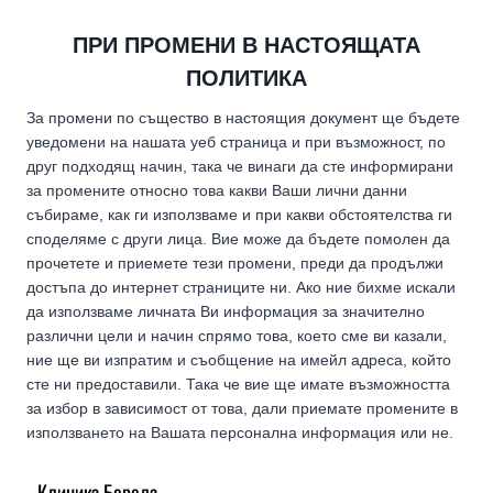
ПРИ ПРОМЕНИ В НАСТОЯЩАТА
ПОЛИТИКА
За промени по същество в настоящия документ ще бъдете
уведомени на нашата уеб страница и при възможност, по
друг подходящ начин, така че винаги да сте информирани
за промените относно това какви Ваши лични данни
събираме, как ги използваме и при какви обстоятелства ги
споделяме с други лица. Вие може да бъдете помолен да
прочетете и приемете тези промени, преди да продължи
достъпа до интернет страниците ни. Ако ние бихме искали
да използваме личната Ви информация за значително
различни цели и начин спрямо това, което сме ви казали,
ние ще ви изпратим и съобщение на имейл адреса, който
сте ни предоставили. Така че вие ще имате възможността
за избор в зависимост от това, дали приемате промените в
използването на Вашата персонална информация или не.
Клиника Борола