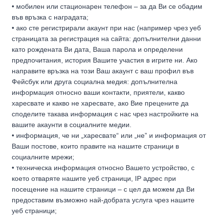
• мобилен или стационарен телефон – за да Ви се обадим
във връзка с наградата;
• ако сте регистрирали акаунт при нас (например чрез уеб
страницата за регистрация на сайта: допълнителни данни
като рождената Ви дата, Ваша парола и определени
предпочитания, история Вашите участия в игрите ни. Ако
направите връзка на този Ваш акаунт с ваш профил във
Фейсбук или друга социална медия: допълнителна
информация относно ваши контакти, приятели, какво
харесвате и какво не харесвате, ако Вие прецените да
споделите такава информация с нас чрез настройките на
вашите акаунти в социалните медии.
• информация, че ни „харесвате“ или „не” и информация от
Ваши постове, които правите на нашите страници в
социалните мрежи;
• техническа информация относно Вашето устройство, с
което отваряте нашите уеб страници, IP адрес при
посещение на нашите страници – с цел да можем да Ви
предоставим възможно най-добрата услуга чрез нашите
уеб страници;