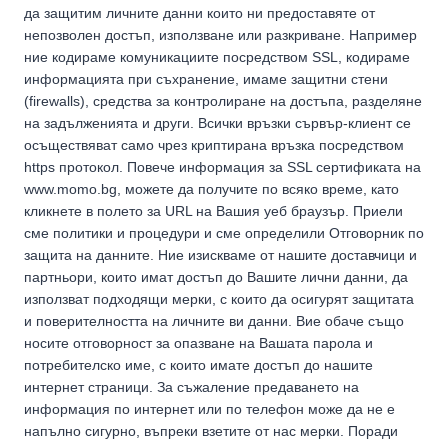
да защитим личните данни които ни предоставяте от
непозволен достъп, използване или разкриване. Например
ние кодираме комуникациите посредством SSL, кодираме
информацията при съхранение, имаме защитни стени
(firewalls), средства за контролиране на достъпа, разделяне
на задълженията и други. Всички връзки сървър-клиент се
осъществяват само чрез криптирана връзка посредством
https протокол. Повече информация за SSL сертификата на
www.momo.bg, можете да получите по всяко време, като
кликнете в полето за URL на Вашия уеб браузър. Приели
сме политики и процедури и сме определили Отговорник по
защита на данните. Ние изискваме от нашите доставчици и
партньори, които имат достъп до Вашите лични данни, да
използват подходящи мерки, с които да осигурят защитата
и поверителността на личните ви данни. Вие обаче също
носите отговорност за опазване на Вашата парола и
потребителско име, с които имате достъп до нашите
интернет страници. За съжаление предаването на
информация по интернет или по телефон може да не е
напълно сигурно, въпреки взетите от нас мерки. Поради