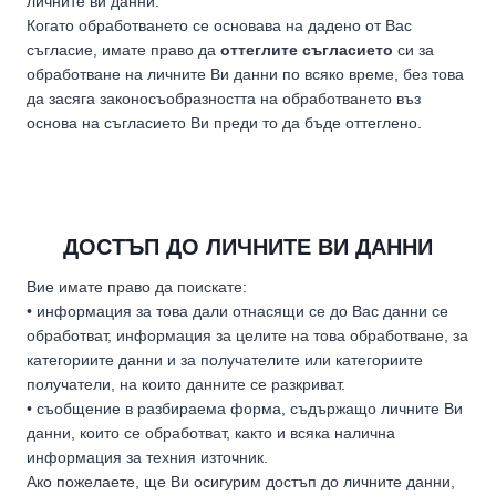
личните ви данни.
Когато обработването се основава на дадено от Вас
съгласие, имате право да
оттеглите съгласието
си за
обработване на личните Ви данни по всяко време, без това
да засяга законосъобразността на обработването въз
основа на съгласието Ви преди то да бъде оттеглено.
ДОСТЪП ДО ЛИЧНИТЕ ВИ ДАННИ
Вие имате право да поискате:
• информация за това дали отнасящи се до Вас данни се
обработват, информация за целите на това обработване, за
категориите данни и за получателите или категориите
получатели, на които данните се разкриват.
• съобщение в разбираема форма, съдържащо личните Ви
данни, които се обработват, както и всяка налична
информация за техния източник.
Ако пожелаете, ще Ви осигурим достъп до личните данни,