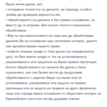
Ваши лични данни, ако:
• оспорвате точността на данните, за периода, в който
трябва да проверим верността им;
• обработването на данните е без правно основание, но
вместо да ги изтрием, Вие искате тяхното ограничено
обработване;
• Вие се противопоставяте на това ние да обработваме
данните Ви на основание наш легитимен интерес, докато
ние аргументираме нашето право;
• повече нямаме нужда от тези данни (за определената
цел), но Вие имате нужда от тях за установяването,
упражняването или защитата на Ваши правни претенции.
Когато обработването на личните Ви данни е било
ограничено, все пак бихме могли да продължим
обработването с изрично Ваше съгласие или за
установяване, упражняване или защита на правни
претенции или за защита на правата на друго физическо
лице или поради важни основания от обществен интерес за
Европейския съюз или негова държава членка.