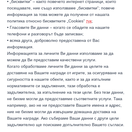
• „бисквитки“ – както повечето интернет страници, които
посещавате, ние също използваме „бисквитки“; повече
информация за това можете да получени от нашата
политика относно бисквитките „Cookies“
тук
;
• Гласовите Ви данни – когато се обадите на нашите
телефони и разговорът бъде записван;
• всяка друга, доброволно предоставена от Вас
информация.
Информацията за личните Ви данни използваме за да
можем да Ви предоставим качествени услуги.
Когато обработваме личните Ви данни за целите на
доставяне на Вашите награди от игрите, за осигуряване на
сигурността в нашите обекти, както и за да изпълним
нормативните си задължения, тази обработка е
задължителна, за изпълнение на тези цели. Без тези данни,
не бихме могли да предоставяме съответните услуги. Така
например, ако не ни предоставите Вашите имена и адрес,
ние не бихме могли да извършим домашна доставка на
Вашите награди. Ако събираме Ваши данни с други цели
задължително ще поискаме допълнително Вашето съгласи.