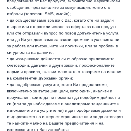
предлаганите от нас продукти, включително маркетингови
съобщения, чрез каналите за комуникация, които сте
избрали (телефон, SMS, имейл);
• да осъществяваме връзка с Вас, когато сте ни задали
въпрос или отправили искане за оферта за наш продукт
или сте отправили въпрос по повод допълнителна услуга,
или да Ви уведомяваме за важни промени в условията ни
за работа или вътрешните ни политики, или за пробиви в
сигурността на данните;
• да извършваме дейността си съобразно приложимите
счетоводни, данъчни и други закони, професионалните
норми и правила, включително като отговаряме на искания
на компетентни държавни органи;
• да подобряваме услугите, които Ви предоставяме,
включително за вътрешни цели, като одити, анализи и
проучвания, които да ни помогнат да подобрим дейността
си (или за да наблюдаваме и анализираме тенденциите и
използването на услугите ни) и да подобряваме дизайна и
съдържанието на интернет страниците ни и за да отговарят
те най-оптимално на Вашите предпочитания и на
използваните от Вас устройства;