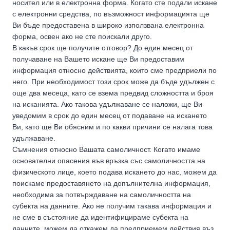
носител или в електронна форма. Когато сте подали искане
с електронни средства, по възможност информацията ще
Ви бъде предоставена в широко използвана електронна
форма, освен ако не сте поискали друго.
В какъв срок ще получите отговор? До един месец от
получаване на Вашето искане ще Ви предоставим
информация относно действията, които сме предприели по
него. При необходимост този срок може да бъде удължен с
още два месеца, като се взема предвид сложността и броя
на исканията. Ако такова удължаване се наложи, ще Ви
уведомим в срок до един месец от подаване на искането
Ви, като ще Ви обясним и по какви причини се налага това
удължаване.
Съмнения относно Вашата самоличност. Когато имаме
основателни опасения във връзка със самоличността на
физическото лице, което подава искането до нас, можем да
поискаме предоставянето на допълнителна информация,
необходима за потвърждаване на самоличността на
субекта на данните. Ако не получим такава информация и
не сме в състояние да идентифицираме субекта на
данните, можем да откажем да предприемем действия въз