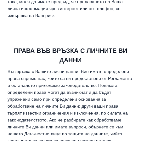
това, моля да имате предвид, че предаването на Ваша
лична информация чрез интернет или по телефон, се
извършва на Ваш риск.
ПРАВА ВЪВ ВРЪЗКА С ЛИЧНИТЕ ВИ
ДАННИ
Във връзка с Вашите лични данни, Вие имате определени
права спрямо нас, които са ви предоставени от Регламента
и останалото приложимо законодателство. Понякога
определени права могат да възникнат и да бъдат
упражнени само при определени основания за
обработване на личните Ви данни; други ваши права
търпят известни ограничения и изключения, по силата на
законодателството. Ако не разбирате как обработваме
личните Ви данни или имате въпроси, обърнете се към
нашето Длъжностно лице по защита на данните, чийто
координати за връзка са посочени накрая на това