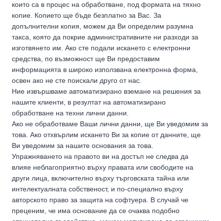
които са в процес на обработване, под формата на тяхно
копие. Копието ще бъде безплатно за Вас. За
допълнителни копия, можем да Ви определим разумна
такса, която да покрие административните ни разходи за
изготвянето им. Ако сте подали искането с електронни
средства, по възможност ще Ви предоставим
информацията в широко използвана електронна форма,
освен ако не сте поискали друго от нас.
Ние извършваме автоматизирано вземане на решения за
нашите клиенти, в резултат на автоматизирано
обработване на техни лични данни.
Ако не обработваме Ваши лични данни, ще Ви уведомим за
това. Ако отхвърлим искането Ви за копие от данните, ще
Ви уведомим за нашите основания за това.
Упражняването на правото ви на достъп не следва да
влияе неблагоприятно върху правата или свободите на
други лица, включително върху търговската тайна или
интелектуалната собственост, и по-специално върху
авторското право за защита на софтуера. В случай че
преценим, че има основание да се очаква подобно