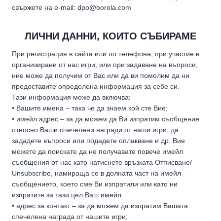
свържете на e-mail: dpo@borola.com
ЛИЧНИ ДАННИ, КОИТО СЪБИРАМЕ
При регистрация в сайта или по телефона, при участие в
организирани от нас игри, или при задаване на въпроси,
ние може да получим от Вас или да ви помолим да ни
предоставите определена информация за себе си.
Тази информация може да включва:
• Вашите имена – така че да знаем кой сте Вие;
• имейл адрес – за да можем да Ви изпратим съобщение
относно Ваши спечелени награди от наши игри, да
зададете въпроси или подадете оплакване и др. Вие
можете да поискате да не получавате повече имейл
съобщения от нас като натиснете връзката Отписване/
Unsubscribe, намираща се в долната част на имейл
съобщението, което сме Ви изпратили или като ни
изпратите за тази цел Ваш имейл.
• адрес за контакт – за да можем да изпратим Вашата
спечелена награда от нашите игри;