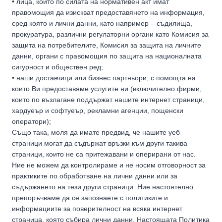
• лица, които по силата на нормативен акт имат
правомощия да изискват предоставянето на информация,
сред която и лични данни, като например – съдилища,
прокуратура, различни регулаторни органи като Комисия за
защита на потребителите, Комисия за защита на личните
данни, органи с правомощия по защита на националната
сигурност и обществен ред;
• наши доставчици или бизнес партньори, с помощта на
които Ви предоставяме услугите ни (включително фирми,
които по възлагане поддържат нашите интернет страници,
хардуеър и софтуеър, рекламни агенции, пощенски
оператори);
Също така, моля да имате предвид, че нашите уеб
страници могат да съдържат връзки към други такива
страници, които не са притежавани и оперирани от нас.
Ние не можем да контролираме и не носим отговорност за
практиките по обработване на лични данни или за
съдържането на тези други страници. Ние настоятелно
препоръчваме да се запознаете с политиките и
информациите за поверителност на всяка интернет
страница, която събира лични данни. Настоящата Политика