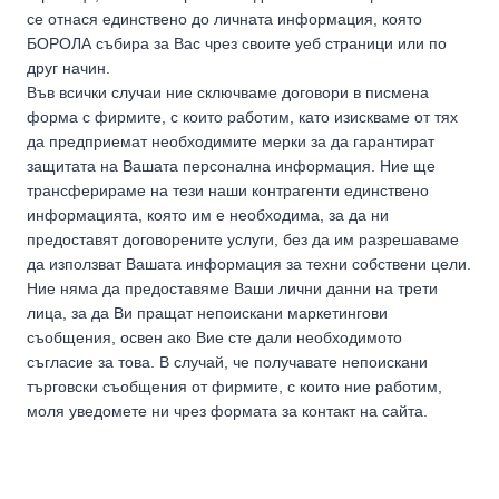
се отнася единствено до личната информация, която
БОРОЛА събира за Вас чрез своите уеб страници или по
друг начин.
Във всички случаи ние сключваме договори в писмена
форма с фирмите, с които работим, като изискваме от тях
да предприемат необходимите мерки за да гарантират
защитата на Вашата персонална информация. Ние ще
трансферираме на тези наши контрагенти единствено
информацията, която им е необходима, за да ни
предоставят договорените услуги, без да им разрешаваме
да използват Вашата информация за техни собствени цели.
Ние няма да предоставяме Ваши лични данни на трети
лица, за да Ви пращат непоискани маркетингови
съобщения, освен ако Вие сте дали необходимото
съгласие за това. В случай, че получавате непоискани
търговски съобщения от фирмите, с които ние работим,
моля уведомете ни чрез формата за контакт на сайта.