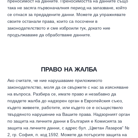
преносимост на данните. Преносимостта на данните също
така не засяга първоначалния период на запазване, който
се отнася за предадените данни. Можете да упражнявате
своите останали права, които са посочени в
законодателството и сме изброили тук, докато ние
продължаваме да обработваме данните.
ПРАВО НА ЖАЛБА
Ако считате, че ние нарушаваме приложимото
законодателство, моля да се свържете с нас за изясняване
на въпроса. Разбира се, имате право и незабавно да
подадете жалба до надзорен орган в Европейския съюз,
където живеете, работите, или където се е осъществило
твърдяното нарушение на Вашите права. Надзорният орган
по защита на личните данни в България е Комисията за
защита на личните данни, с адрес бул. „Цветан Лазаров“ №
2, гр. София, п. код 1592. Можете да потърсите защита на