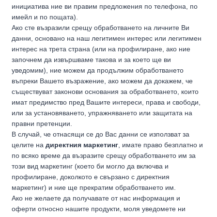
инициатива ние ви правим предложения по телефона, по
имейл и по пощата).
Ако сте възразили срещу обработването на личните Ви
данни, основано на наш легитимен интерес или легитимен
интерес на трета страна (или на профилиране, ако ние
започнем да извършваме такова и за което ще ви
уведомим), ние можем да продължим обработването
въпреки Вашето възражение, ако можем да докажем, че
съществуват законови основания за обработването, които
имат предимство пред Вашите интереси, права и свободи,
или за установяването, упражняването или защитата на
правни претенции.
В случай, че отнасящи се до Вас данни се използват за
целите на
директния маркетинг
, имате право безплатно и
по всяко време да възразите срещу обработването им за
този вид маркетинг (което би могло да включва и
профилиране, доколкото е свързано с директния
маркетинг) и ние ще прекратим обработването им.
Ако не желаете да получавате от нас информация и
оферти относно нашите продукти, моля уведомете ни