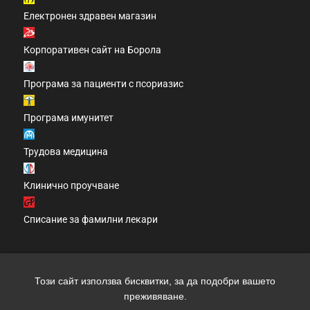
Електронен здравен магазин
Корпоративен сайт на Борола
Програма за пациенти с псориазис
Програма имунитет
Трудова медицина
Клинично проучване
Списание за фамилни лекари
Този сайт използва бисквитки, за да подобри вашето
Copyright 2026 clinic.bg | Всички права запазени | Уеб
преживяване.
дизайн и SEO от трибест