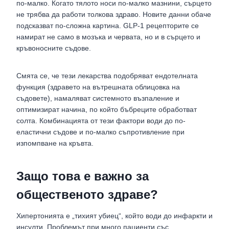
по-малко. Когато тялото носи по-малко мазнини, сърцето
не трябва да работи толкова здраво. Новите данни обаче
подсказват по-сложна картина. GLP-1 рецепторите се
намират не само в мозъка и червата, но и в сърцето и
кръвоносните съдове.
Смята се, че тези лекарства подобряват ендотелната
функция (здравето на вътрешната облицовка на
съдовете), намаляват системното възпаление и
оптимизират начина, по който бъбреците обработват
солта. Комбинацията от тези фактори води до по-
еластични съдове и по-малко съпротивление при
изпомпване на кръвта.
Защо това е важно за
общественото здраве?
Хипертонията е „тихият убиец“, който води до инфаркти и
инсулти. Проблемът при много пациенти със