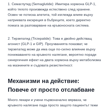
1. Семаглутид (Semaglutide): Имитира хормона GLP-1,
който тялото произвежда естествено след хранене.
Освен че потиска апетита, той изглежда влияе върху
натриевата екскреция в бъбреците, което директно
помага за разтоварване на кръвоносната система.
2. Тирзепатид (Tirzepatide): Това е двойно действащ
агонист (GLP-1 и GIP). Проучванията показват, че
тирзепатид може да има още по-силно влияние върху
понижаването на кръвното налягане, вероятно поради
синергичния ефект на двата хормона върху метаболизма
на мазнините и съдовата резистентност.
Механизми на действие:
Повече от просто отслабване
Много лекари и учени първоначално вярваха, че
кръвното налягане пада просто защото пациентът тежи