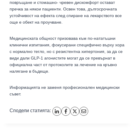
повръщане и стомашно- чревен дискомфорт остават
пречка за някои пациенти. Освен това, дългосрочната
устойчивост на ефекта след спиране на лекарството все
още е обект на проучване.
Медицинската общност призовава към по-нататъшни
клинични изпитания, фокусирани специфично върху хора
с нормално тегло, но с резистентна хипертония, за да се
види дали GLP-1 агонистите могат да се превърнат в
официална част от протоколите за лечение на кръвно
налягане в бъдеще.
Информацията не заменя професионален медицински
съвет.
Сподели статията: