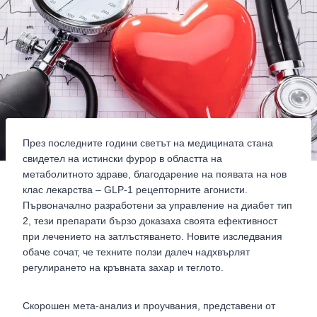
През последните години светът на медицината стана
свидетел на истински фурор в областта на
метаболитното здраве, благодарение на появата на нов
клас лекарства – GLP-1 рецепторните агонисти.
Първоначално разработени за управление на диабет тип
2, тези препарати бързо доказаха своята ефективност
при лечението на затлъстяването. Новите изследвания
обаче сочат, че техните ползи далеч надхвърлят
регулирането на кръвната захар и теглото.
Скорошен мета-анализ и проучвания, представени от