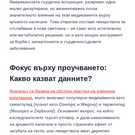
Американската сърдечна асоциация, разкриват една
малко дискутирана, но жизненоважна полза:
значителното влияние на тези медикаменти върху
кръвното налягане. Това откритие поставя лекарствата за
отслабване в нова светлина – не само като естетическо
или метаболитно решение, но и като мощен инструмент
за борба с хипертонията и сърдечносъдовите
заболявания.
Фокус върху проучването:
Какво казват данните?
Анализът се базира на обстоен преглед на клинични
изпитвания
, които включват популярни медикаменти като
семаглутид (познат като Ozempic и Wegovy) и тирзепатид
(Mounjaro и Zepbound). Основният въпрос, на който
изследователите търсят отговор, е дали намаляването
на кръвното налягане е просто страничен ефект от
загубата на тегло, или лекарствата имат директен