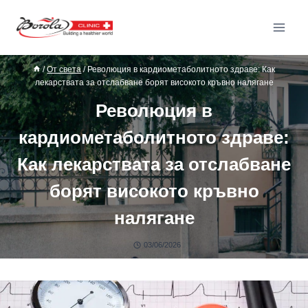
/
От света
/
Революция в кардиометаболитното здраве: Как
лекарствата за отслабване борят високото кръвно налягане
Революция в
кардиометаболитното здраве:
Как лекарствата за отслабване
борят високото кръвно
налягане
03/06/2026