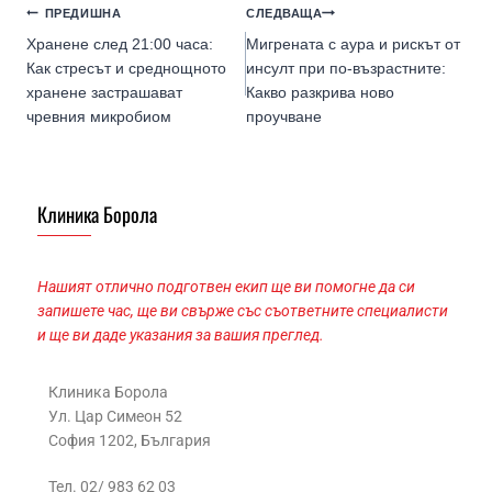
ПРЕДИШНА
СЛЕДВАЩА
Хранене след 21:00 часа:
Мигрената с аура и рискът от
Как стресът и среднощното
инсулт при по-възрастните:
хранене застрашават
Какво разкрива ново
чревния микробиом
проучване
Клиника Борола
Нашият отлично подготвен екип ще ви помогне да си
запишете час, ще ви свърже със съответните специалисти
и ще ви даде указания за вашия преглед.
Клиника Борола
Ул. Цар Симеон 52
София 1202, България
Тел. 02/ 983 62 03