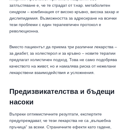
затлъстяване е, че те страдат от т.нар. метаболитен
синдром – комбинация от високо кръвно, висока захар и
дислипидемия. Възможността за адресиране на всички
тези проблеми с един терапевтичен протокол е
революционна.
Вместо пациентът да приема три различни лекарства –
за диабет, за холестерол и за кръвно – новите терапии
предлагат холистичен подход. Това не само подобрява
качеството на живот, но и намалява риска от нежелани
лекарствени взаимодействия и усложнения.
Предизвикателства и бъдещи
насоки
Въпреки оптимистичните резултати, експертите
предупреждават, че тези лекарства не са „вълшебна
пръчица“ за всеки. Страничните ефекти като гадене,