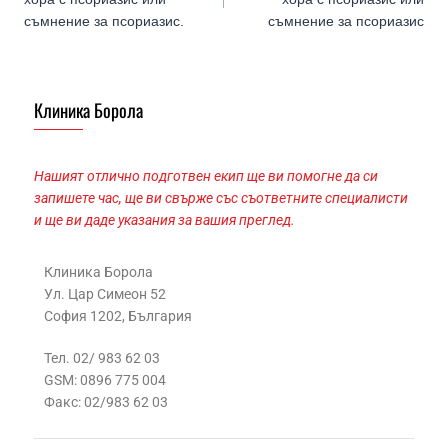
съмнение за псориазис.
съмнение за псориазис
Клиника Борола
Нашият отлично подготвен екип ще ви помогне да си
запишете час, ще ви свърже със съответните специалисти
и ще ви даде указания за вашия преглед.
Клиника Борола
Ул. Цар Симеон 52
София 1202, България
Тел. 02/ 983 62 03
GSM: 0896 775 004
Факс: 02/983 62 03