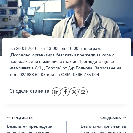
На 20.01.2016 г от 13.00ч. до 16.00 ч. програма
„Псоралек“ организира безплатни прегледи за хора с
псориазис или съмнение за такъв. Прегледите ще се
извършват в ДКЦ „Борола“ от Д-р Боянова. Записване на
тел.: 02/ 983 62 03 или на GSM: 0896 775 004.
Сподели статията:
ПРЕДИШНА
СЛЕДВАЩА
Безплатни прегледи за
Безплатни прегледи за
хора с псориазис или
хора с псориазис или